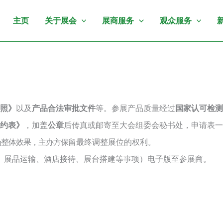
主页
关于展会
展商服务
观众服务
照》
以及
产品合法审批文件
等。参展产品质量经过
国家认可检测
约表》
，加盖
公章
后传真
或邮寄至大会组委会秘书处，申请表一
场整体效果，主办方保
留最终调整展位的权利。
、展品运输、酒店接待、展台搭建等事项）电子版至参展商。