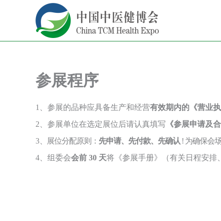
跳
至
内
容
参展程序
1
、参展的品种应具备生产和经营
有效期内的《营业执
2
、参展单位在选定展位后请认真填写
《参展申请及合
3
、展位分配原则：
先申请、先付款、先确认
! 为确保会
4、组委会
会前
30 天
将《参展手册》（有关日程安排