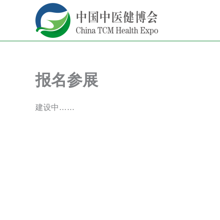
跳
至
内
容
报名参展
建设中……