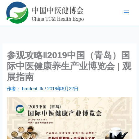
跳
至
内
容
参观攻略‖2019中国（青岛）国
际中医健康养生产业博览会 | 观
展指南
作者：
hmdent_tk
/
2019年6月22日