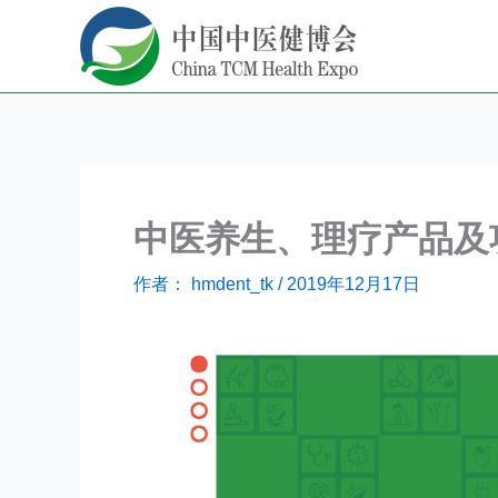
跳
至
内
容
中医养生、理疗产品及
作者：
hmdent_tk
/
2019年12月17日