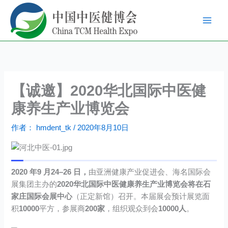
跳
至
内
容
【诚邀】2020华北国际中医健
康养生产业博览会
作者：
hmdent_tk
/
2020年8月10日
2020 年
9
月
24
–
26
日，
由亚洲健康产业促进会、海名国际会
展集团主办的
2020
华北
国际中医健康养生产业博览会将
在
石
家庄国际会展中心
（正定新馆）召开。本届展会预计展览面
积
10000
平方，参展商
200家
，组织观众到会
10000人
。