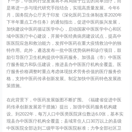
下一步，中医药行业发展将不再局限于过去的简单治疗，而
是将进一步与现代研究手段结合，实现高质量发展。今年6
月，国务院办公厅关于印发《深化医药卫生体制改革2020年
下半年重点工作任务》的通知指出，促进中医药振兴发展，
加快建设中医药循证医学中心，启动国家中医医学中心和区
域中医医疗中心建设，开展中医经典病房建设试点，提高中
医医院应急和救治能力，发挥中医药在重大疫情救治中的独
特作用。此外，遴选发布一批中医优势病种和诊疗项目，鼓
励引导医疗卫生机构提供中医药服务。加强县（市）中医医
疗服务能力和队伍建设，推进县办中医医疗机构全覆盖。医
疗服务价格调整时重点考虑体现技术劳务价值的医疗服务价
格，支持中医药传承创新发展。制定加快中医药特色发展政
策措施。
在此背景下，中医药发展版图不断扩围。《福建省促进中医
药传承创新发展若干措施》提出，加强中医药服务机构建
设。到2022年，每万人口中医类医院床位数达6.0张，基本实
现县办中医医疗机构全覆盖；县域常住人口30万以上的县级
中医医院全部达到二级甲等中医医院标准；力争全部社区卫