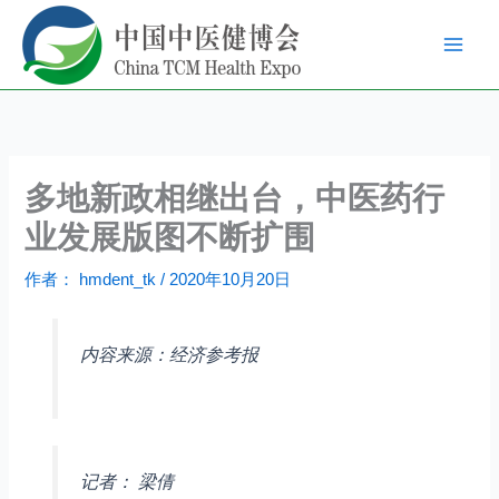
跳
至
内
容
多地新政相继出台，中医药行
业发展版图不断扩围
作者：
hmdent_tk
/
2020年10月20日
内容来源：经济参考报
记者： 梁倩