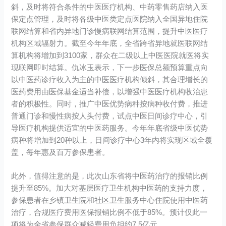
斜，及时将符合条件的中医医疗机构、中药零售药店纳入医
保定点管理，及时将各级中医类定点医院纳入全国异地住院
联网结算和省内异地门诊慢病联网结算范围，提升中医医疗
机构区域辐射力。截至今年年底，全省跨省异地就医联网结
算机构将增加到3100家，群众在二级以上中医医院就医将实
现联网即时结算。仇冰玉表示，下一步医保总额预算重点向
以中医药诊疗收入为主的中医医疗机构倾斜，其合理增长的
医药费用由医保基金适当补偿，以增强中医医疗机构收治患
者的积极性。同时，推广中医优势病种按病种收付费，推进
普通门诊和慢性病按人头付费，试点中医日间诊疗中心，引
导医疗机构提供适宜的中医药服务。今年年底省级中医优势
病种将增加到20种以上，日间诊疗中心3年内将实现区域全覆
盖，每年惠及百万参保患者。
此外，值得注意的是，此次山东省将中医药治疗的报销比例
提升至85%。加大对基层医疗卫生机构中医药的支持力度，
参保患者在乡镇卫生院和社区卫生服务中心住院使用中医药
治疗，合规医疗费用医保报销比例不低于85%。预计仅此一
项将为全省参保群众减轻费用负担约7.5亿元。