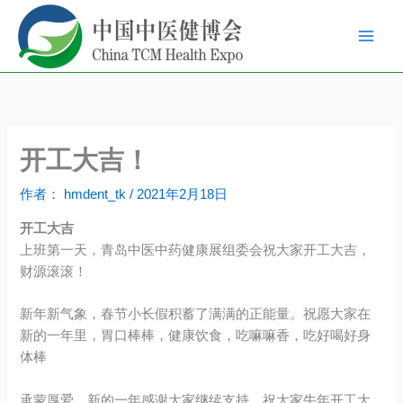
跳
至
内
容
开工大吉！
作者：
hmdent_tk
/
2021年2月18日
开工大吉
上班第一天，青岛中医中药健康展组委会祝大家开工大吉，
财源滚滚！
新年新气象，春节小长假积蓄了满满的正能量。祝愿大家在
新的一年里，胃口棒棒，健康饮食，吃嘛嘛香，吃好喝好身
体棒
承蒙厚爱，新的一年感谢大家继续支持，祝大家牛年开工大