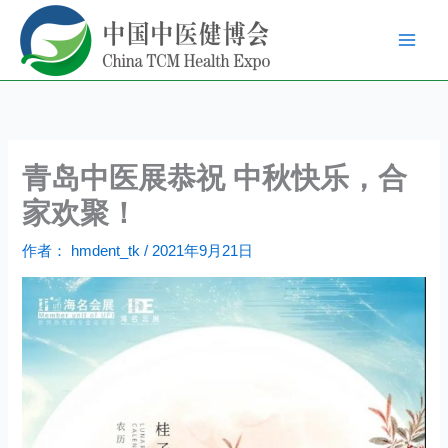
跳
至
内
容
青岛中医展恭祝 中秋快乐，合
家欢聚！
作者：
hmdent_tk
/
2021年9月21日