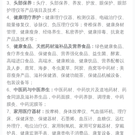
3、
头部保养：
头疗、头部保养、养发、护发、眼保护、眼部
护理仪等产品项目及技术；
4、
健康理疗养护：
健康理疗仪器、检测仪器、电磁治疗仪、
能量修复仪、诊脉仪、负压理疗仪等；脊椎保养、健康身材
管理、健康瘦身、经络养生、私密养护、健康排毒、抗衰老
产品及技术等；
5、
健康食品、天然药材滋补品及营养食品：
绿色健康食品、
食疗养生食品、保健食品、营养强化食品、益生菌、酵素、
高端进口食品、高端水、健康粮油、健康饮品、营养配餐以
及人参、鹿茸、海参、冬虫夏草、阿胶、燕窝等中药材；美
容瘦身产品、滋补保健酒、保健功能茶、保健品机械设备、
包装设备等；
6、
中医药与中医养生：
中医药材、中药饮片及道地药材、药
食同源及滋补养生品，中药面膜、中药养肤、调理膏、中药
膜灸、中药泥膜等；
7、
家用医疗器材：
按摩椅、身体按摩仪、气血循环机、理疗
床、保健床垫、保健器材、石墨烯、血压计、血糖仪、远红
外理疗、电位治疗仪、家用制氧机、家用可穿戴器材、穿戴
护具、健康监测手表、健康类电子消费品、康复设备、康复