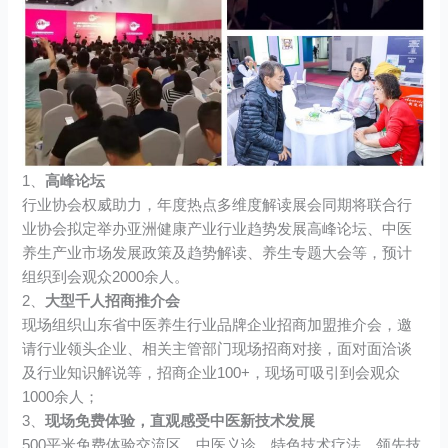
1、
高峰论坛
行业协会权威助力，年度热点多维度解读展会同期将联合行
业协会拟定举办亚洲健康产业行业趋势发展高峰论坛、中医
养生产业市场发展政策及趋势解读、养生专题大会等，预计
组织到会观众2000余人。
2、
大型千人招商推介会
现场组织山东省中医养生行业品牌企业招商加盟推介会，邀
请行业领头企业、相关主管部门现场招商对接，面对面洽谈
及行业知识解说等，招商企业100+，现场可吸引到会观众
1000余人；
3、
现场免费体验，直观感受中医新技术发展
500平米免费体验交流区，中医义诊、特色技术疗法、领先技