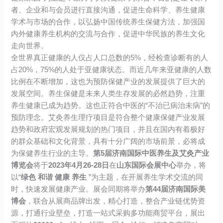
者、企业和与会员进行直接沟通，促进生命科学、养生健康
学术与市场的合作，以弘扬中国传统养生保健方法，加强国
内外健康养生机构的交流与合作，促进中华民族的养生文化
走向世界。
全世界真正健康的人仅占人口总数的5%，经检查诊断有的人
占20%，75%的人处于亚健康状态。而近几年来亚健康的人数
比例在不断增加，这也为预防保健产业的发展提供了巨大的
发展空间。养生保健是未来人类生存发展的必然趋势，注重
养生健康已成为趋势。这也正符合中医的“不治已病治未病”的
预防理念。艾灸养生理疗项目是符合整个健康保健产业发展
趋势和政府宏观发展规划的热门项目，并且在国内有着极好
的群众基础和文化背景，具有十分广阔的市场前景，必将成
为保健养生行业的主导。
第5届济南国际中医养生及艾灸产业
博览会
将于
2023年4月26-28日
在
山东国际会展中心
举办，将
以“
绿色 和谐 健康 养生
”为主题，在开展养生学术交流的同
时，快速发展健康产业。展会同期将举办
第44届济南国际美
博会
，联合从展商品牌出发，精心打造，整合产业链优势资
源，打通行业壁垒，打造一站式采购多功能商贸平台，展出