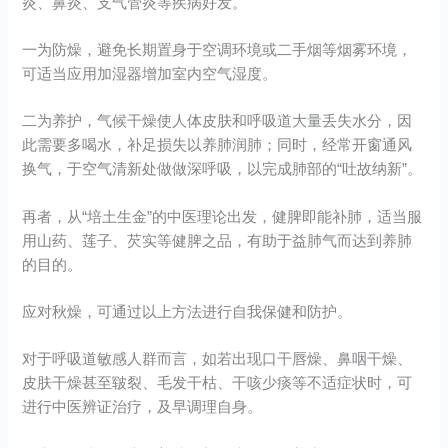
炎、鼻炎、支气管炎等疾病好发。
一为防燥，避免长期置身于空调环境或二手烟等烟雾环境，
可适当应用加湿器增加室内空气湿度。
二为养护，气候干燥使人体皮肤和呼吸道大量丢失水分，因
此需要多喝水，补足损失以养肺润肺；同时，经常开窗通风
换气，于空气清新处做做深呼吸，以完成肺部的“吐故纳新”。
再者，从“培土生金”的中医理论出发，健脾即能补肺，适当服
用山药、莲子、芡实等健脾之品，有助于益肺气而达到养肺
的目的。
应对秋燥，可通过以上方法进行自我保健和防护。
对于呼吸道敏感人群而言，如若出现口干唇燥、鼻咽干燥、
皮肤干燥甚至皲裂、毛发干枯、干咳少痰等不适症状时，可
进行中医辨证治疗，及早调理自身。