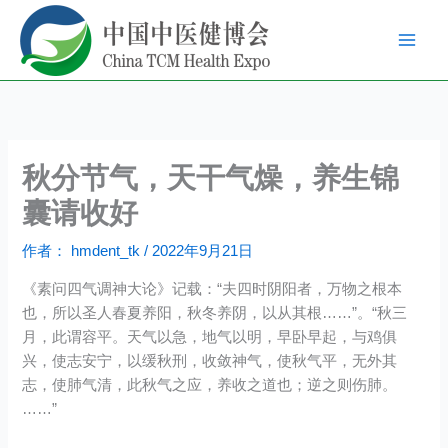
跳
至
内
容
秋分节气，天干气燥，养生锦
囊请收好
作者：
hmdent_tk
/
2022年9月21日
《素问四气调神大论》记载：“夫四时阴阳者，万物之根本
也，所以圣人春夏养阳，秋冬养阴，以从其根……”。“秋三
月，此谓容平。天气以急，地气以明，早卧早起，与鸡俱
兴，使志安宁，以缓秋刑，收敛神气，使秋气平，无外其
志，使肺气清，此秋气之应，养收之道也；逆之则伤肺。
……”