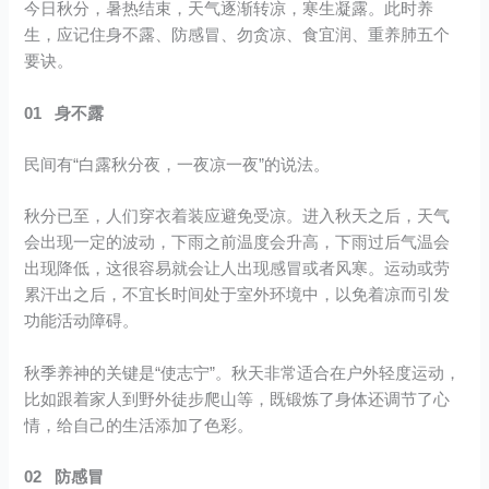
今日秋分，暑热结束，天气逐渐转凉，寒生凝露。此时养
生，应记住身不露、防感冒、勿贪凉、食宜润、重养肺五个
要诀。
01 身不露
民间有“白露秋分夜，一夜凉一夜”的说法。
秋分已至，人们穿衣着装应避免受凉。进入秋天之后，天气
会出现一定的波动，下雨之前温度会升高，下雨过后气温会
出现降低，这很容易就会让人出现感冒或者风寒。运动或劳
累汗出之后，不宜长时间处于室外环境中，以免着凉而引发
功能活动障碍。
秋季养神的关键是“使志宁”。秋天非常适合在户外轻度运动，
比如跟着家人到野外徒步爬山等，既锻炼了身体还调节了心
情，给自己的生活添加了色彩。
02 防感冒