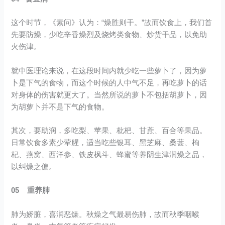
这个时节，《素问》认为：“燥胜则干。”故而饮食上，我们首
先要防燥，少吃辛香燥烈及烧烤类食物、炒货干品，以免助
火伤津。
就中医理论来说，在这段时间内就少吃一些萝卜了，因为萝
卜是下气的食物，而这个时候的人中气不足，再吃萝卜的话
对身体的伤害就更大了。当然所说的萝卜不包括胡萝卜，因
为胡萝卜并不是下气的食物。
其次，要助润，多吃梨、苹果、枇杷、甘蔗、百合等果品。
日常饮食多素少荤腥，适当吃些银耳、黑芝麻、桑葚、枸
杞、燕窝、西洋参、铁皮枫斗、蜂蜜等养阴生津润燥之品，
以纠燥之偏。
05 重养肺
肺为娇脏，喜润恶燥。秋燥之气最易伤肺，故而秋季咽喉