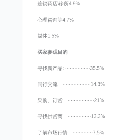
连锁药店\诊所4.9%
心理咨询等4.7%
媒体1.5%
买家参观目的
寻找新产品: ················35.5%
同行交流：··················14.3%
采购、订货：·················21%
寻找供货商：···············13.3%
了解市场行情：·············7.5%