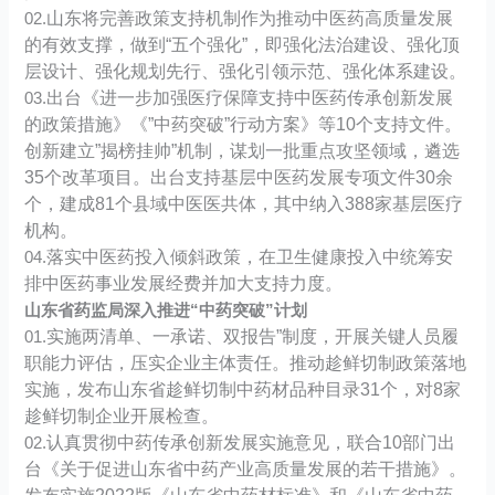
山东将完善政策支持机制作为推动中医药高质量发展
02.
的有效支撑，做到“五个强化”，即强化法治建设、强化顶
层设计、强化规划先行、强化引领示范、强化体系建设。
出台《进一步加强医疗保障支持中医药传承创新发展
03.
的政策措施》《”中药突破”行动方案》等10个支持文件。
创新建立”揭榜挂帅”机制，谋划一批重点攻坚领域，遴选
35个改革项目。出台支持基层中医药发展专项文件30余
个，建成81个县域中医医共体，其中纳入388家基层医疗
机构。
落实中医药投入倾斜政策，在卫生健康投入中统筹安
04.
排中医药事业发展经费并加大支持力度。
山东省药监局深入推进“中药突破”计划
实施两清单、一承诺、双报告”制度，开展关键人员履
01.
职能力评估，压实企业主体责任。推动趁鲜切制政策落地
实施，发布山东省趁鲜切制中药材品种目录31个，对8家
趁鲜切制企业开展检查。
认真贯彻中药传承创新发展实施意见，联合10部门出
02.
台《关于促进山东省中药产业高质量发展的若干措施》。