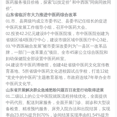
医药服务项目价格，探索”以技定价” 和中西医”同病同效同
价”。
山东省临沂市大力推进中医药综合改革
市、县两级均成立市委书记、县委书记任组长的促进
01.
中医药发展工作领导小组，召开中医药大会。
投资42.2亿元建设8个中医医院项，市中医医院创建为
02.
省级区域4医医疗中心，建设市级区域中医医疗中心3处。
“中西医融合发展”被市委深改委列为”一县区一改革品
03.
牌，一部门一改革重点”项目。全市45家公立综合医院和
妇幼保健院全部设置中医药科室。
建设市中医药博物馆，创建4处省级中医药文化宣传教
04.
育基地、5所省级中医药文化进校园试点学校，打造12处
“党史中的中医药”主题教育基地，市政府连续7年举办全市
中医药文化节。
山东省开展解决群众急难愁盼问题百日攻坚行动取得进展
二级以上的公立中医院就医流程持续优化，全面提供
01.
中药代煎、配送到家服务，全面开展门诊、就诊和大型设
备检查、精准预约服务、床旁入院办法和出院结算，实现
率由23.85%提升到70%，诊间结算实现率由81.54%提升