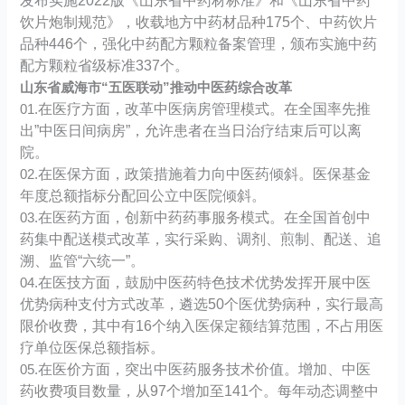
发布实施2022版《山东省中药材标准》和《山东省中药
饮片炮制规范》，收载地方中药材品种175个、中药饮片
品种446个，强化中药配方颗粒备案管理，颁布实施中药
配方颗粒省级标准337个。
山东省威海市“五医联动”推动中医药综合改革
在医疗方面，改革中医病房管理模式。在全国率先推
01.
出”中医日间病房”，允许患者在当日治疗结束后可以离
院。
在医保方面，政策措施着力向中医药倾斜。医保基金
02.
年度总额指标分配回公立中医院倾斜。
在医药方面，创新中药药事服务模式。在全国首创中
03.
药集中配送模式改革，实行采购、调剂、煎制、配送、追
溯、监管“六统一”。
在医技方面，鼓励中医药特色技术优势发挥开展中医
04.
优势病种支付方式改革，遴选50个医优势病种，实行最高
限价收费，其中有16个纳入医保定额结算范围，不占用医
疗单位医保总额指标。
在医价方面，突出中医药服务技术价值。增加、中医
05.
药收费项目数量，从97个增加至141个。每年动态调整中