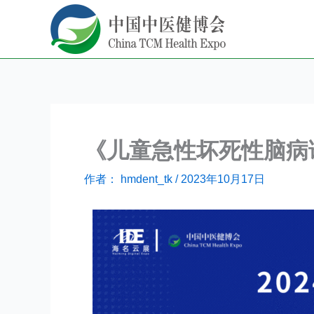
跳
至
内
容
《儿童急性坏死性脑病
作者：
hmdent_tk
/
2023年10月17日