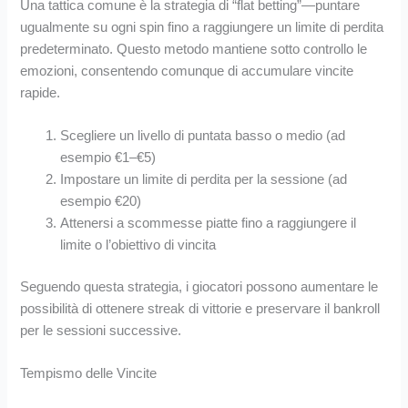
Una tattica comune è la strategia di “flat betting”—puntare
ugualmente su ogni spin fino a raggiungere un limite di perdita
predeterminato. Questo metodo mantiene sotto controllo le
emozioni, consentendo comunque di accumulare vincite
rapide.
Scegliere un livello di puntata basso o medio (ad
esempio €1–€5)
Impostare un limite di perdita per la sessione (ad
esempio €20)
Attenersi a scommesse piatte fino a raggiungere il
limite o l’obiettivo di vincita
Seguendo questa strategia, i giocatori possono aumentare le
possibilità di ottenere streak di vittorie e preservare il bankroll
per le sessioni successive.
Tempismo delle Vincite