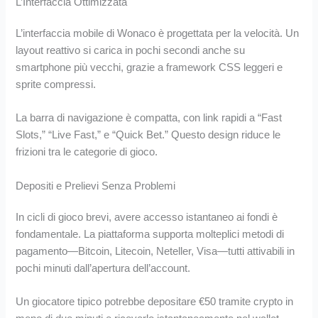
L’Interfaccia Ottimizzata
L’interfaccia mobile di Wonaco è progettata per la velocità. Un
layout reattivo si carica in pochi secondi anche su
smartphone più vecchi, grazie a framework CSS leggeri e
sprite compressi.
La barra di navigazione è compatta, con link rapidi a “Fast
Slots,” “Live Fast,” e “Quick Bet.” Questo design riduce le
frizioni tra le categorie di gioco.
Depositi e Prelievi Senza Problemi
In cicli di gioco brevi, avere accesso istantaneo ai fondi è
fondamentale. La piattaforma supporta molteplici metodi di
pagamento—Bitcoin, Litecoin, Neteller, Visa—tutti attivabili in
pochi minuti dall’apertura dell’account.
Un giocatore tipico potrebbe depositare €50 tramite crypto in