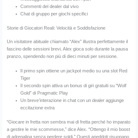
Commenti del dealer dal vivo
Chat di gruppo per giochi specifici
Storie di Giocatori Reali: Velocità e Soddisfazione
Un visitatore abituale chiamato “Alex” illustra perfettamente il
fascino delle sessioni brevi. Alex gioca solo durante la pausa
pranzo, spendendo non più di dieci minuti per sessione.
Il primo spin ottiene un jackpot medio su una slot Red
Tiger
Il secondo spin attiva un bonus di giri gratuiti su “Wolf
Gold” di Pragmatic Play
Un breve’interazione in chat con un dealer aggiunge
eccitazione extra
“Giocare in fretta non sembra mai di fretta perché ho imparato
a gestire le mie scommesse,” dice Alex. “Ottengo il mio boost
di adrenalina senza perdere soldi.” Questi aneddoti risuonano