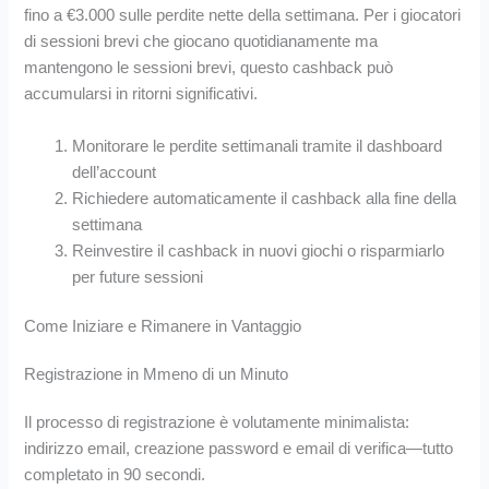
fino a €3.000 sulle perdite nette della settimana. Per i giocatori
di sessioni brevi che giocano quotidianamente ma
mantengono le sessioni brevi, questo cashback può
accumularsi in ritorni significativi.
Monitorare le perdite settimanali tramite il dashboard
dell’account
Richiedere automaticamente il cashback alla fine della
settimana
Reinvestire il cashback in nuovi giochi o risparmiarlo
per future sessioni
Come Iniziare e Rimanere in Vantaggio
Registrazione in Mmeno di un Minuto
Il processo di registrazione è volutamente minimalista:
indirizzo email, creazione password e email di verifica—tutto
completato in 90 secondi.