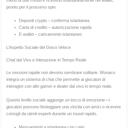
meno di due minuti e riceverlo istantaneamente nel wallet,
pronto per il prossimo spin.
Depositi crypto – conferma istantanea
Carta di credito – autorizzazione rapida
E-wallet – caricamento istantaneo
L’Aspetto Sociale del Gioco Veloce
Chat dal Vivo e Interazione in Tempo Reale
Le sessioni rapide non devono sembrare solitarie. Wonaco
integra un sistema di chat che permette ai giocatori di
interagire con altri gamer e dealer dal vivo in tempo reale.
Questo livello sociale aggiunge un tocco di emozione—i
giocatori possono festeggiare una vincita con amici o ricevere
consigli da utenti esperti durante un round rapido.
Messaggistica istantanea con i pari