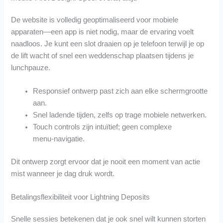
De website is volledig geoptimaliseerd voor mobiele
apparaten—een app is niet nodig, maar de ervaring voelt
naadloos. Je kunt een slot draaien op je telefoon terwijl je op
de lift wacht of snel een weddenschap plaatsen tijdens je
lunchpauze.
Responsief ontwerp past zich aan elke schermgrootte
aan.
Snel ladende tijden, zelfs op trage mobiele netwerken.
Touch controls zijn intuïtief; geen complexe
menu‑navigatie.
Dit ontwerp zorgt ervoor dat je nooit een moment van actie
mist wanneer je dag druk wordt.
Betalingsflexibiliteit voor Lightning Deposits
Snelle sessies betekenen dat je ook snel wilt kunnen storten