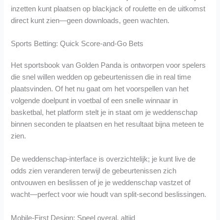
inzetten kunt plaatsen op blackjack of roulette en de uitkomst
direct kunt zien—geen downloads, geen wachten.
Sports Betting: Quick Score‑and‑Go Bets
Het sportsbook van Golden Panda is ontworpen voor spelers
die snel willen wedden op gebeurtenissen die in real time
plaatsvinden. Of het nu gaat om het voorspellen van het
volgende doelpunt in voetbal of een snelle winnaar in
basketbal, het platform stelt je in staat om je weddenschap
binnen seconden te plaatsen en het resultaat bijna meteen te
zien.
De weddenschap‑interface is overzichtelijk; je kunt live de
odds zien veranderen terwijl de gebeurtenissen zich
ontvouwen en beslissen of je je weddenschap vastzet of
wacht—perfect voor wie houdt van split‑second beslissingen.
Mobile‑First Design: Speel overal, altijd