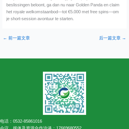
beslissingen beloont, ga dan nu naar Golden Panda en claim
het royale welkomstaanbod—tot €5.000 met free spins—om
je short‑session avontuur te starten.
←
前一篇文章
后一篇文章
→
电话：0532-85861016
会议、媒体及资源合作洽谈：17669680552