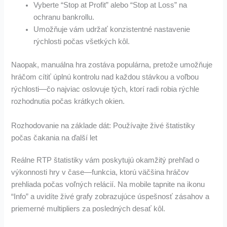
Vyberte “Stop at Profit” alebo “Stop at Loss” na
ochranu bankrollu.
Umožňuje vám udržať konzistentné nastavenie
rýchlosti počas všetkých kôl.
Naopak, manuálna hra zostáva populárna, pretože umožňuje
hráčom cítiť úplnú kontrolu nad každou stávkou a voľbou
rýchlosti—čo najviac oslovuje tých, ktorí radi robia rýchle
rozhodnutia počas krátkych okien.
Rozhodovanie na základe dát: Používajte živé štatistiky
počas čakania na ďalší let
Reálne RTP štatistiky vám poskytujú okamžitý prehľad o
výkonnosti hry v čase—funkcia, ktorú väčšina hráčov
prehliada počas voľných relácií. Na mobile tapnite na ikonu
“Info” a uvidíte živé grafy zobrazujúce úspešnosť zásahov a
priemerné multipliers za posledných desať kôl.