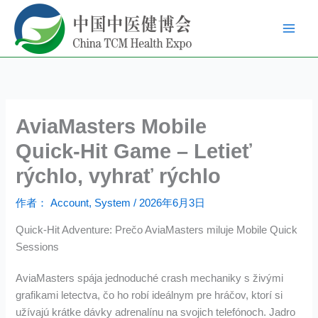
跳
至
内
容
AviaMasters Mobile
Quick‑Hit Game – Letieť
rýchlo, vyhrať rýchlo
作者：
Account, System
/
2026年6月3日
Quick‑Hit Adventure: Prečo AviaMasters miluje Mobile Quick
Sessions
AviaMasters spája jednoduché crash mechaniky s živými
grafikami letectva, čo ho robí ideálnym pre hráčov, ktorí si
užívajú krátke dávky adrenalínu na svojich telefónoch. Jadro