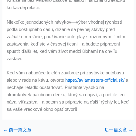
vzrušenia bez veľkého časového alebo finančného záväzku
ku každej relácii.
Niekoľko jednoduchých návykov—výber vhodnej rýchlosti
podľa dostupného času, držanie sa pevnej stávky pred
začiatkom relácie, používanie auto‑play s rozumnými limitmi
zastavenia, keď ste v časovej tiesni—a budete pripravení
spustiť ďalší let, keď vám život medzi úlohami na chvíľu
zastaví.
Keď vám nabudúce telefón zavibruje pri zastávke autobusu
alebo v rade na kávu, otvorte
https://aviamasters-official.sk/
a
nechajte lietadlo odštartovať. Pristáňte vysoko na
akomkoľvek palubnom decku, ktorý sa objaví, a pocítite ten
nával víťazstva—a potom sa pripravte na ďalší rýchly let, keď
sa vaše vreckové okno opäť otvorí!
←
前一篇文章
后一篇文章
→