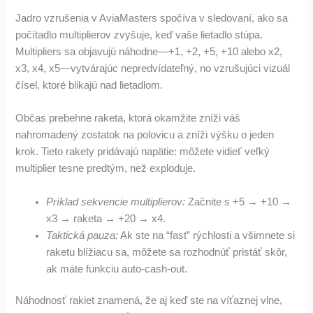
Jadro vzrušenia v AviaMasters spočíva v sledovaní, ako sa
počítadlo multiplierov zvyšuje, keď vaše lietadlo stúpa.
Multipliers sa objavujú náhodne—+1, +2, +5, +10 alebo x2,
x3, x4, x5—vytvárajúc nepredvídateľný, no vzrušujúci vizuál
čísel, ktoré blikajú nad lietadlom.
Občas prebehne raketa, ktorá okamžite zníži váš
nahromadený zostatok na polovicu a zníži výšku o jeden
krok. Tieto rakety pridávajú napätie: môžete vidieť veľký
multiplier tesne predtým, než exploduje.
Príklad sekvencie multiplierov:
Začnite s +5 → +10 →
x3 → raketa → +20 → x4.
Taktická pauza:
Ak ste na “fast” rýchlosti a všimnete si
raketu blížiacu sa, môžete sa rozhodnúť pristáť skôr,
ak máte funkciu auto‑cash‑out.
Náhodnosť rakiet znamená, že aj keď ste na víťaznej vlne,