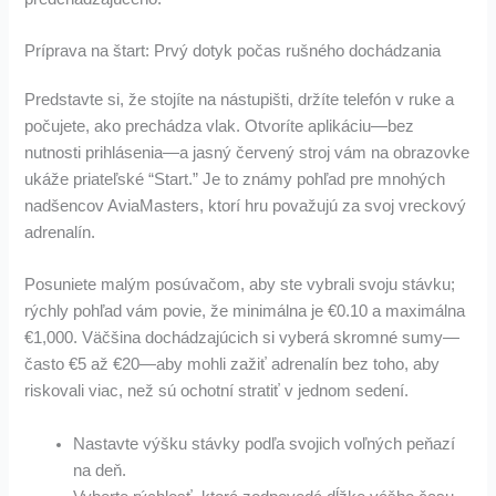
Príprava na štart: Prvý dotyk počas rušného dochádzania
Predstavte si, že stojíte na nástupišti, držíte telefón v ruke a
počujete, ako prechádza vlak. Otvoríte aplikáciu—bez
nutnosti prihlásenia—a jasný červený stroj vám na obrazovke
ukáže priateľské “Start.” Je to známy pohľad pre mnohých
nadšencov AviaMasters, ktorí hru považujú za svoj vreckový
adrenalín.
Posuniete malým posúvačom, aby ste vybrali svoju stávku;
rýchly pohľad vám povie, že minimálna je €0.10 a maximálna
€1,000. Väčšina dochádzajúcich si vyberá skromné sumy—
často €5 až €20—aby mohli zažiť adrenalín bez toho, aby
riskovali viac, než sú ochotní stratiť v jednom sedení.
Nastavte výšku stávky podľa svojich voľných peňazí
na deň.