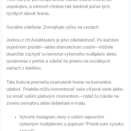
uspokojivú, a zároveň chránia váš bankroll počas tých
rýchlych dávok hrania.
Sociálne zdieľanie: Zverejňujte výhry na cestách
Jednou z čŕt AviaMasters je jeho zdieľateľnosť. Po každom
úspešnom pristátí—alebo dramatickom crashi—môžete
okamžite zachytiť screenshot výherného multipliers alebo
oznámenia o prehre a zdieľať ho priamo na sociálnych
sieťach z telefónu.
Táto funkcia premieňa osamotené hranie na komunitnú
udalosť. Priatelia môžu komentovať vaše víťazné série alebo
sa smiať vašim pádovým momentom—zatiaľ čo čakáte na
zmenu semaforu alebo dobiehate e-maily.
Vytvorte Instagram story s vaším najnovším
výherným multiplierom s popisom “Pristál som vysoko
znova!”