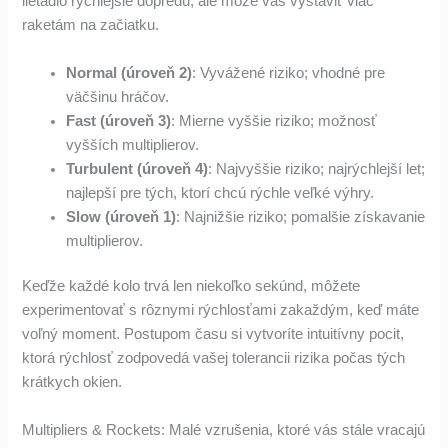
lietadlo rýchlejšie dopredu, ale môže vás vystaviť viac
raketám na začiatku.
Normal (úroveň 2)
: Vyvážené riziko; vhodné pre
väčšinu hráčov.
Fast (úroveň 3)
: Mierne vyššie riziko; možnosť
vyšších multiplierov.
Turbulent (úroveň 4)
: Najvyššie riziko; najrýchlejší let;
najlepší pre tých, ktorí chcú rýchle veľké výhry.
Slow (úroveň 1)
: Najnižšie riziko; pomalšie získavanie
multiplierov.
Keďže každé kolo trvá len niekoľko sekúnd, môžete
experimentovať s rôznymi rýchlosťami zakaždým, keď máte
voľný moment. Postupom času si vytvoríte intuitívny pocit,
ktorá rýchlosť zodpovedá vašej tolerancii rizika počas tých
krátkych okien.
Multipliers & Rockets: Malé vzrušenia, ktoré vás stále vracajú