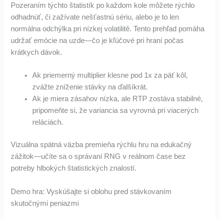
Pozeraním týchto štatistík po každom kole môžete rýchlo
odhadnúť, či zažívate nešťastnú sériu, alebo je to len
normálna odchýlka pri nízkej volatilitě. Tento prehľad pomáha
udržať emócie na uzde—čo je kľúčové pri hraní počas
krátkych dávok.
Ak priemerný multiplier klesne pod 1x za päť kôl,
zvážte zníženie stávky na ďalšíkrát.
Ak je miera zásahov nízka, ale RTP zostáva stabilné,
pripomeňte si, že variancia sa vyrovná pri viacerých
reláciách.
Vizuálna spätná väzba premieňa rýchlu hru na edukačný
zážitok—učíte sa o správaní RNG v reálnom čase bez
potreby hlbokých štatistických znalostí.
Demo hra: Vyskúšajte si oblohu pred stávkovaním
skutočnými peniazmi