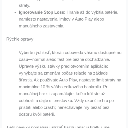
straty.
Ignorovanie Stop Loss:
Hranie až do vybitia batérie,
namiesto nastavenia limitov v Auto Play alebo
manuálneho zastavenia.
Rýchle opravy:
Vyberte rýchlosť, ktorá zodpovedá vášmu dostupnému
času—normal alebo fast pre bežné dochádzanie.
Upravte výšku stávky pred otvorením aplikácie;
vyhýbajte sa zmenám počas relácie na základe
šťastia.
Ak používate Auto Play, nastavte limit straty na
maximálne 10 % vášho celkového bankrollu.
Pri
manuálnej hre si zapamätajte, koľko kôl ste už
odohrali, a dajte si prestávku.
Vždy ukončite hru po
pristátí alebo crashi; nenechávajte hry bežať bez
dozoru kvôli batérii.
Tieto návyky pomáhajú udržať každú reláciu krátku, ale