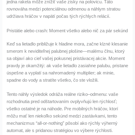
jedna raketa môže znížiť vaše zisky na polovicu. Táto
rovnováha medzi potenciálnou odmenou a náhlym stratou
udržiava hráčov v napätí počas tých rýchlych relácií.
Pristátie alebo crash: Moment všetko alebo nič za pár sekúnd
Keď sa lietadlo približuje k hladine mora, začne klzné klesanie
smerom k neviditeľnej palubnej plošine—malému člnu, ktorý
sa objaví ako cieľ vašej pokusnej pristávacej akcie. Moment
pravdy je okamžitý: ak vaše lietadlo zasiahne palubu, pristane
úspešne a vyplatí sa nahromadený multiplier; ak minie,
spadne do vody a stratíte všetko, čo ste vložili.
Tento náhly výsledok odráža reálne riziko–odmenu: vaše
rozhodnutia pred odštartovaním ovplyvňujú len rýchlosť;
všetko ostatné je na náhode. Pre mobilných hráčov, ktorí
môžu mať len niekoľko sekúnd medzi zastávkami, tento
mechanizmus “all-or-nothing” pôsobí ako rýchly výherný
automat, ale s pridanou stratégiou vo výbere rýchlosti.