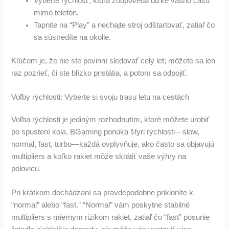
Vyberte rýchlosť, ktorá zodpovedá dĺžke vášho času
mimo telefón.
Tapnite na “Play” a nechajte stroj odštartovať, zatiaľ čo
sa sústredíte na okolie.
Kľúčom je, že nie ste povinní sledovať celý let; môžete sa len
raz pozrieť, či ste blízko pristátia, a potom sa odpojiť.
Voľby rýchlosti: Vyberte si svoju trasu letu na cestách
Voľba rýchlosti je jediným rozhodnutím, ktoré môžete urobiť
po spustení kola. BGaming ponúka štyri rýchlosti—slow,
normal, fast, turbo—každá ovplyvňuje, ako často sa objavujú
multipliers a koľko rakiet môže skrátiť vaše výhry na
polovicu.
Pri krátkom dochádzaní sa pravdepodobne prikloníte k
“normal” alebo “fast.” “Normal” vám poskytne stabilné
multipliers s miernym rizikom rakiet, zatiaľ čo “fast” posunie