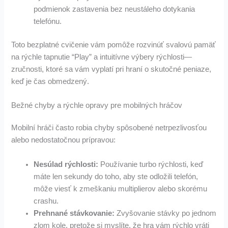
podmienok zastavenia bez neustáleho dotykania
telefónu.
Toto bezplatné cvičenie vám pomôže rozvinúť svalovú pamäť
na rýchle tapnutie “Play” a intuitívne výbery rýchlosti—
zručnosti, ktoré sa vám vyplatí pri hraní o skutočné peniaze,
keď je čas obmedzený.
Bežné chyby a rýchle opravy pre mobilných hráčov
Mobilní hráči často robia chyby spôsobené netrpezlivosťou
alebo nedostatočnou prípravou:
Nesúlad rýchlosti:
Používanie turbo rýchlosti, keď
máte len sekundy do toho, aby ste odložili telefón,
môže viesť k zmeškaniu multiplierov alebo skorému
crashu.
Prehnané stávkovanie:
Zvyšovanie stávky po jednom
zlom kole, pretože si myslíte, že hra vám rýchlo vráti