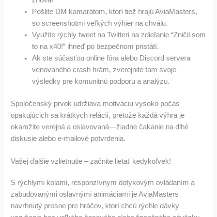
Pošlite DM kamarátom, ktorí tiež hrajú AviaMasters,
so screenshotmi veľkých výhier na chválu.
Využite rýchly tweet na Twitteri na zdieľanie “Zničil som
to na x40!” ihneď po bezpečnom pristátí.
Ak ste súčasťou online fóra alebo Discord servera
venovaného crash hrám, zverejnite tam svoje
výsledky pre komunitnú podporu a analýzu.
Spoločenský prvok udržiava motiváciu vysoko počas
opakujúcich sa krátkych relácií, pretože každá výhra je
okamžite verejná a oslavovaná—žiadne čakanie na dlhé
diskusie alebo e‑mailové potvrdenia.
Vašej ďalšie vzlietnutie – začnite lietať kedykoľvek!
S rýchlymi kolami, responzívnym dotykovým ovládaním a
zabudovanými oslavnými animáciami je AviaMasters
navrhnutý presne pre hráčov, ktorí chcú rýchle dávky