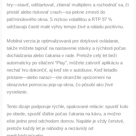
hry—staviť, odštartovať, zbierať multipliers a rozhodnúť sa, či
pristáť alebo riskovať crash—sa pekne zmestí do
päťminútového okna. S nízkou volatilitou a RTP 97 %
udržiavajú časté malé výhry tempo živé a náladu pozitívnu.
Mobilná verzia je optimalizovaná pre dotykové ovládanie,
takže môžete tapnúť na nastavenie stávky a rýchlosti počas
dochádzania alebo čakania v rade. Pretože celý let beží
automaticky po stlačení “Play”, môžete zatvoriť aplikáciu a
nechať hru dokončiť, aj keď ste v autobuse. Keď lietadlo
pristane—alebo narazí—ste okamžite upozornení na
obrazovke pomocou pop-up okna, čo pôsobí ako živé
vysielanie.
Tento dizajn podporuje rýchle, opakované relácie: spustiť kolo
po obede, spustiť ďalšie počas čakania na kávu, a možno
ešte jedno pred odchodom domov. Napätie je vždy čerstvé,
pretože každý let je náhodný a nezávislý od
predchádzajúceho.