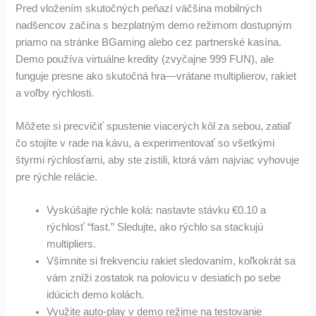
Pred vložením skutočných peňazí väčšina mobilných
nadšencov začína s bezplatným demo režimom dostupným
priamo na stránke BGaming alebo cez partnerské kasína.
Demo používa virtuálne kredity (zvyčajne 999 FUN), ale
funguje presne ako skutočná hra—vrátane multiplierov, rakiet
a voľby rýchlosti.
Môžete si precvičiť spustenie viacerých kôl za sebou, zatiaľ
čo stojíte v rade na kávu, a experimentovať so všetkými
štyrmi rýchlosťami, aby ste zistili, ktorá vám najviac vyhovuje
pre rýchle relácie.
Vyskúšajte rýchle kolá: nastavte stávku €0.10 a
rýchlosť “fast.” Sledujte, ako rýchlo sa stackujú
multipliers.
Všimnite si frekvenciu rakiet sledovaním, koľkokrát sa
vám zníži zostatok na polovicu v desiatich po sebe
idúcich demo kolách.
Využite auto‑play v demo režime na testovanie