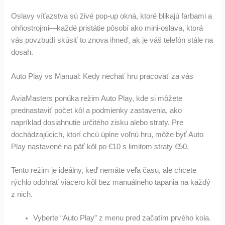
Oslavy víťazstva sú živé pop-up okná, ktoré blikajú farbami a
ohňostrojmi—každé pristátie pôsobí ako mini‑oslava, ktorá
vás povzbudí skúsiť to znova ihneď, ak je váš telefón stále na
dosah.
Auto Play vs Manual: Kedy nechať hru pracovať za vás
AviaMasters ponúka režim Auto Play, kde si môžete
prednastaviť počet kôl a podmienky zastavenia, ako
napríklad dosiahnutie určitého zisku alebo straty. Pre
dochádzajúcich, ktorí chcú úplne voľnú hru, môže byť Auto
Play nastavené na päť kôl po €10 s limitom straty €50.
Tento režim je ideálny, keď nemáte veľa času, ale chcete
rýchlo odohrať viacero kôl bez manuálneho tapania na každý
z nich.
Vyberte “Auto Play” z menu pred začatím prvého kola.