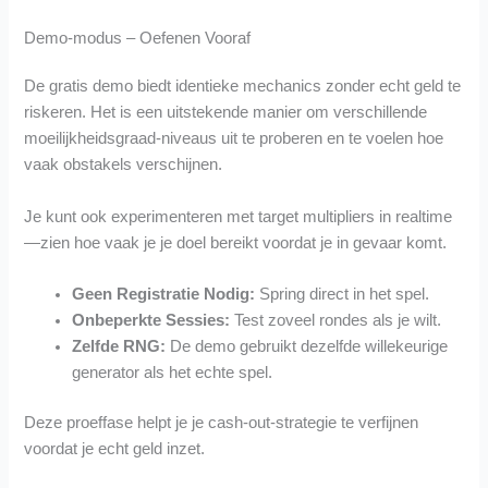
Demo‑modus – Oefenen Vooraf
De gratis demo biedt identieke mechanics zonder echt geld te
riskeren. Het is een uitstekende manier om verschillende
moeilijkheidsgraad‑niveaus uit te proberen en te voelen hoe
vaak obstakels verschijnen.
Je kunt ook experimenteren met target multipliers in realtime
—zien hoe vaak je je doel bereikt voordat je in gevaar komt.
Geen Registratie Nodig:
Spring direct in het spel.
Onbeperkte Sessies:
Test zoveel rondes als je wilt.
Zelfde RNG:
De demo gebruikt dezelfde willekeurige
generator als het echte spel.
Deze proeffase helpt je je cash‑out‑strategie te verfijnen
voordat je echt geld inzet.