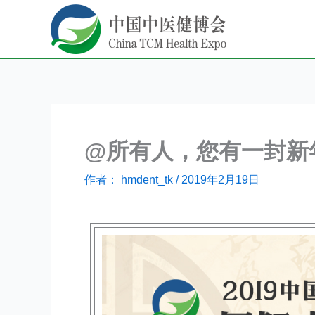
跳
至
内
容
@所有人，您有一封新
作者：
hmdent_tk
/
2019年2月19日