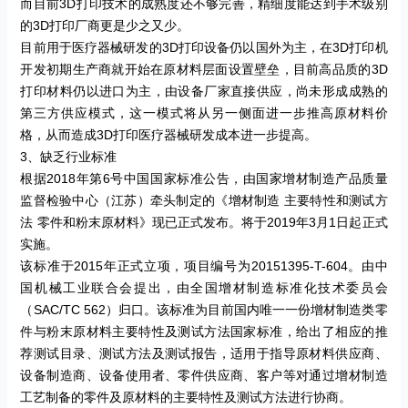
而目前
3D
打印技术的成熟度还不够完善，精细度能达到手术级别
的
3D
打印厂商更是少之又少。
目前用于医疗器械研发的
3D
打印设备仍以国外为主，在
3D
打印机
开发初期生产商就开始在原材料层面设置壁垒，目前高品质的
3D
打印材料仍以进口为主，由设备厂家直接供应，尚未形成成熟的
第三方供应模式，这一模式将从另一侧面进一步推高原材料价
格，从而造成
3D
打印医疗器械研发成本进一步提高。
3
、缺乏行业标准
根据
2018
年第
6
号中国国家标准公告，由国家增材制造产品质量
监督检验中心（江苏）牵头制定的《增材制造
主要特性和测试方
法
零件和粉末原材料》现已正式发布。将于
2019
年
3
月
1
日起正式
实施。
该标准于
2015
年正式立项，项目编号为
20151395-T-604
。由中
国机械工业联合会提出，由全国增材制造标准化技术委员会
（
SAC/TC 562
）归口。该标准为目前国内唯一一份增材制造类零
件与粉末原材料主要特性及测试方法国家标准，给出了相应的推
荐测试目录、测试方法及测试报告，适用于指导原材料供应商、
设备制造商、设备使用者、零件供应商、客户等对通过增材制造
工艺制备的零件及原材料的主要特性及测试方法进行协商。