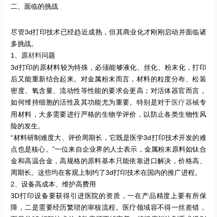
二、面临的挑战
尽管
3d
打印技术已经趋近成熟，但其商业化才刚刚启动并面临诸
多挑战。
1
、原
问题
材料
3d
打印的原材料较为特殊，必须能够液化、丝化、粉末化，打印
后又能重新结合起来。对金属粉末而言，材料的粒度分布、松装
密度、氧含量、流动性等性能的要求会更高；对活体器官而言，
如何维持细胞的活性及其功能尤为重要。特别是对于
专
医疗器械
用材料，大多需要进行严格的生物学评价，以防止各类生物性风
险的发生。
“
材料研制难度大、评价周期长，它既是医学
3d
打印技术开发的难
点也是核心。
”
一位来自企业界的人士表示，金属粉末原料如钛合
金和高温合金，高规格的原料基本只能依靠进口解决，价格高、
周期长。这些均在客观上制约了
3d
打印技术在国内的推广进程。
2
、设备高成本、维护高费用
3D
打印设备要获得引进医院的资质，一在产品精度上要有所保
障，二是需要经历繁琐的审核流程。医疗领域容不得一丝差错，