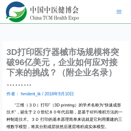
跳
至
内
容
3D打印医疗器械市场规模将突
破96亿美元，企业如何应对接
下来的挑战？（附企业名录）
………
作者：
hmdent_tk
/
2018年9月10日
“
三维（３Ｄ）打印
”
（
3D printing
）的学术名称为
“
快速成形
”
，诞生于２０世纪８０年代后期，是基于
堆积方法的一
技术
材料
种制造
。３Ｄ
打印的基本原理简单来说就是它利用重建的三
技术
维数字模型，将其分割成层状然后逐层堆积成实体模型。