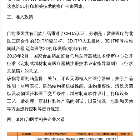
这也给
3D
打印相关技术的推广带来困难。
三、准入政策
目前我国共有四款产品通过了
CFDA
认证，分别是：爱康医疗与北
医三院合作的
3D
打印髋臼杯、
3D
打印人工椎体、
3D
打印脊柱椎
间融合器
;
迈普医学
3D
打印硬脑
(
脊
)
膜补片。
2018
年
2
月，国家食品药品监督总局医疗器械技术评审中心公开
征求《定制式增材制造医疗器械注册技术评审指导原则》（征求
意见稿）的意见。
该指导原则涵盖骨、关节、牙齿无源植入性医疗器械，关于产品
性能：材料表征、陈品结构和机械性能、生物相容性、清洗灭菌
以及动物试验和医工交互条件：增材制造软件
、打印设备、
设计
工艺、后处理、原材料和终产品的测试，以及清洗、包装和灭菌
等方面进行控制等进行规定。
四、
3D
打印医学相关企业名录