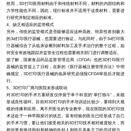
然而，
3D
打印医用材料由于和传统材料不同，材料的内部结构和
力学性能也不同，因此，现行标准并不适用于这类材料，需要进
行研究并制定相应的标准。
4
、缺乏相适应的监管模式
另外，传统的监管模式是否能够适应这种高效、特异性差别极大
的
3d
打印医疗器械，也需要进行验证。与此同时，由于
3d
打印医
疗器械综合了从临床诊断到材料加工及手术治疗的整个过程，如
何安全有效地跟踪并监管全过程也需要相关部门进行调整适应。
据了解，国家食品药品监督管理总局（
CFDA
）也把
3D
打印医疗
器械的监管提上了日程，在新的《医疗器械注册管理办法》中明
确规定，
3D
打印医疗器械的临床研究必须报
CFDA
审批后才能进
行。
5
、
3D
打印厂商与医院未形成联动
对
3D
打印的手术方案研发仅停留于单个科室的
“
单打独斗
”
，未能
形成良性循环。目前对
3D
打印的手术培训还比较少，要得到大规
模的传播和应用，离不开医生的专业教学，现在医院的
3D
打印技
术还处于一种早期探讨的状态。富有经验的医生已经形成了自己
的手术习惯，要让他们接受相关的
3D
打印技术相对难度较大，而
相对更有挑战和创新精神的年轻人则尚不具备主刀的尝试能力，