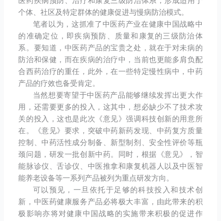
医药疾病预防、治疗和康复三级防治体系，形成适用于
个体、社区及特定群体的健康促进与慢病防治模式。
笔者以为，这抓准了中医药产业在健康中国战略中
的准确定位，即疾病预防、质量和康复的三级防治体
系。要知道，中医药产品的宝贵之处，就在于对未病的
防治和保健，而在疾病的治疗中，当前也更能多肩负配
合西药治疗的重任，此外，在一些特定慢性病中，中药
产品的疗效也备受肯定。
当然想要寄望于中医药产品能够继续发挥出更大作
用，还需要更多的投入，这其中，想必缺少不了技术攻
关的投入，这也是此次《意见》强调科技创新的用意所
在。《意见》要求，突破中药新药发现、中药复方质量
控制、中药活性成分制备、新型制剂、安全性评价等瓶
颈问题，研发一批创新中药。同时，根据《意见》，智
能脉诊仪、舌诊仪、中医推拿和康复机器人以及中医智
能养老设备等一系列产品被列为重点研发方向。
可以预见，一旦依托于足够的科技投入和技术创
新，中医药健康服务产品必将极大丰富，由此带来的积
极影响亦将对健康中国战略的实施带来积极的促进作