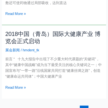
敷还可使药物通过局部吸收，达到直达
敷
究
Read More »
竟
有
什
2018中国（青岛）国际大健康产业 博
2018
么
中
览会正式启动
不
国
同？
展会新闻
/
hmdent_tk
（青
岛）
前言 “ 十九大报告中出现了不少重大时代课题的“关键词”，
国
其中“健康中国战略”成为当下最受关注的核心关键词之一；中
际
国宣布与“一带一路”沿线国家共同打造“健康丝绸之路”，创造
大
“健康命运共同体”；中国大健康产业
健
康
Read More »
产
业
博