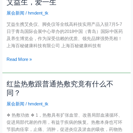
艾益生，爱一生
艾
携
益
其
展会新闻
/
hmdent_tk
生，
综
爱
合
艾益生携艾灸仪、脚灸仪等全线高科技实用产品入驻7月5-7
一
性
日于青岛国际会展中心举办的2018中国（青岛）国际中医药
生
养
及养生博览会，作为深受信赖的优质、领先品牌强势亮相！
生
上海百秘健康科技有限公司 上海百秘健康科技有
保
Read More »
健
科
技，
登
红盐热敷跟普通热敷究竟有什么不
红
陆
盐
同？
岛
热
城
展会新闻
/
hmdent_tk
敷
市
跟
❖ 热敷功效 ❖ 1，热敷具有扩张血管、改善局部血液循环、
场
普
促进局部代谢的作用，有益于疾病的恢复。热敷本身也可环
通
节肌肉痉挛，止痛、消肿，促进炎症及淤血的吸收，药物热
热