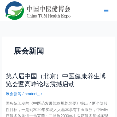
跳
至
内
容
展会新闻
第八届中国（北京）中医健康养生博
第
八
览会暨高峰论坛震撼启动
届
展会新闻
/
hmdent_tk
中
国
国务院印发的《中医药发展战略规划纲要》提出了两个阶段
（北
性目标，一是到2020年实现人人基本享有中医服务，中医医
京）
疗服务体系进一步完善；二是到2030年中医药服务领域实现