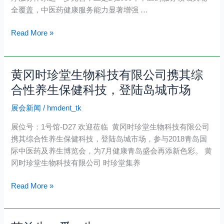
中
全覆盖，中医药健康服务能力显著增强 …
医
健
Read More »
康
养
生
黄冈时珍堂生物科技有限公司携其综
黄
博
冈
合性养生保健科技，登陆岛城市场
览
时
会
展会新闻
/
hmdent_tk
珍
暨
堂
高
展位号：1号馆-D27 欢迎莅临 黄冈时珍堂生物科技有限公司
生
峰
携其综合性养生保健科技，登陆岛城市场，参与2018青岛国
物
论
际中医药及养生博览会，为7月健康青岛盛会再添新色彩。 黄
科
坛
冈时珍堂生物科技有限公司 时珍堂集养
技
震
有
撼
Read More »
限
启
公
动
司