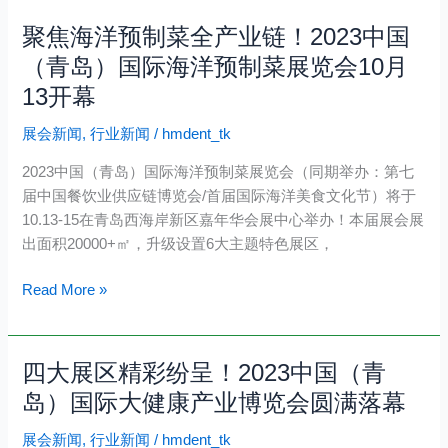
览
热
聚焦海洋预制菜全产业链！2023中国
聚
会
订
焦
（青岛）国际海洋预制菜展览会10月
盛
展
海
大
中……
13开幕
洋
来
预
展会新闻
,
行业新闻
/
hmdent_tk
袭
制
2023中国（青岛）国际海洋预制菜展览会（同期举办：第七
菜
届中国餐饮业供应链博览会/首届国际海洋美食文化节）将于
全
10.13-15在青岛西海岸新区嘉年华会展中心举办！本届展会展
产
出面积20000+㎡，升级设置6大主题特色展区，
业
链！
Read More »
2023
中
国
四大展区精彩纷呈！2023中国（青
四
（青
大
岛）
岛）国际大健康产业博览会圆满落幕
展
国
展会新闻
,
行业新闻
/
hmdent_tk
区
际