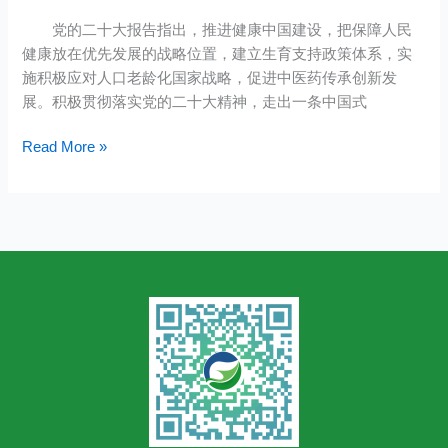
精
海
党的二十大报告指出，推进健康中国建设，把保障人民
彩
洋
健康放在优先发展的战略位置，建立生育支持政策体系，实
纷
预
施积极应对人口老龄化国家战略，促进中医药传承创新发
呈！
制
展。积极贯彻落实党的二十大精神，走出一条中国式
2023
菜
中
展
Read More »
国
览
（青
会
岛）
10
国
月
际
13
大
开
健
幕
康
产
业
博
览