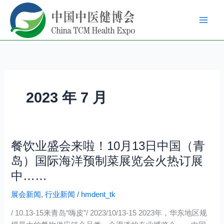
跳
至
内
容
2023 年 7 月
餐饮业盛会来啦！10月13日中国（青
餐
饮
岛）国际海洋预制菜展览会火热订展
业
中……
盛
会
展会新闻
,
行业新闻
/
hmdent_tk
来
/ 10.13-15来青岛“嗨皮”/ 2023/10/13-15 2023年，华东地区规
啦！