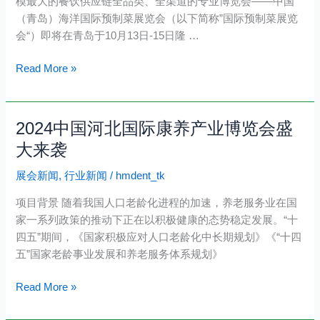
模最大的餐饮供应链全品类、全渠道的专业博览会——中国
10
（青岛）海洋国际预制菜展览会（以下简称”国际预制菜展览
月
会“）即将在青岛于10月13日-15日隆 …
13
日
Read More »
中
国
（青
2024中国河北国际康养产业博览会盛
2024
岛）
中
国
大来袭
国
际
展会新闻
,
行业新闻
/
hmdent_tk
河
海
北
洋
项目背景 随着我国人口老龄化进程的加速，养老服务业在国
国
预
家一系列政策的推动下正在以积极健康的态势稳定发展。“十
际
制
四五”期间，《国家积极应对人口老龄化中长期规划》《“十四
康
菜
五”国家老龄事业发展和养老服务体系规划》
养
展
产
览
Read More »
业
会
博
火