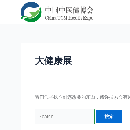
跳
搜
至
索：
内
容
大健康展
我们似乎找不到您想要的东西，或许搜索会有