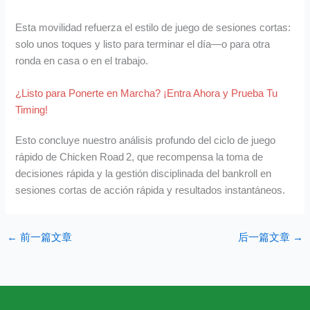
Esta movilidad refuerza el estilo de juego de sesiones cortas:
solo unos toques y listo para terminar el día—o para otra
ronda en casa o en el trabajo.
¿Listo para Ponerte en Marcha? ¡Entra Ahora y Prueba Tu
Timing!
Esto concluye nuestro análisis profundo del ciclo de juego
rápido de Chicken Road 2, que recompensa la toma de
decisiones rápida y la gestión disciplinada del bankroll en
sesiones cortas de acción rápida y resultados instantáneos.
←
前一篇文章
后一篇文章
→