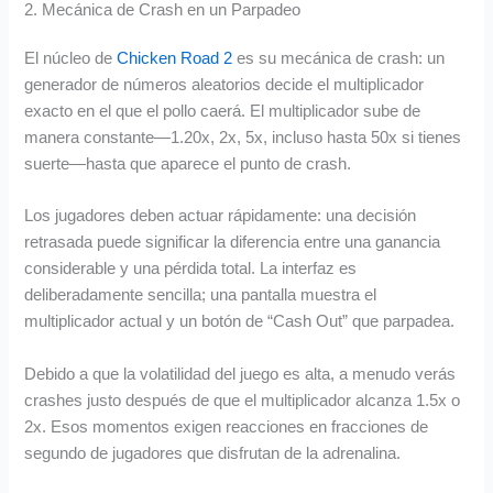
2. Mecánica de Crash en un Parpadeo
El núcleo de
Chicken Road 2
es su mecánica de crash: un
generador de números aleatorios decide el multiplicador
exacto en el que el pollo caerá. El multiplicador sube de
manera constante—1.20x, 2x, 5x, incluso hasta 50x si tienes
suerte—hasta que aparece el punto de crash.
Los jugadores deben actuar rápidamente: una decisión
retrasada puede significar la diferencia entre una ganancia
considerable y una pérdida total. La interfaz es
deliberadamente sencilla; una pantalla muestra el
multiplicador actual y un botón de “Cash Out” que parpadea.
Debido a que la volatilidad del juego es alta, a menudo verás
crashes justo después de que el multiplicador alcanza 1.5x o
2x. Esos momentos exigen reacciones en fracciones de
segundo de jugadores que disfrutan de la adrenalina.