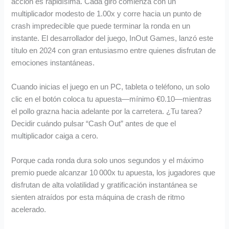
acción es rapidísima. Cada giro comienza con un
multiplicador modesto de 1.00x y corre hacia un punto de
crash impredecible que puede terminar la ronda en un
instante. El desarrollador del juego, InOut Games, lanzó este
título en 2024 con gran entusiasmo entre quienes disfrutan de
emociones instantáneas.
Cuando inicias el juego en un PC, tableta o teléfono, un solo
clic en el botón coloca tu apuesta—mínimo €0.10—mientras
el pollo grazna hacia adelante por la carretera. ¿Tu tarea?
Decidir cuándo pulsar “Cash Out” antes de que el
multiplicador caiga a cero.
Porque cada ronda dura solo unos segundos y el máximo
premio puede alcanzar 10 000x tu apuesta, los jugadores que
disfrutan de alta volatilidad y gratificación instantánea se
sienten atraídos por esta máquina de crash de ritmo
acelerado.