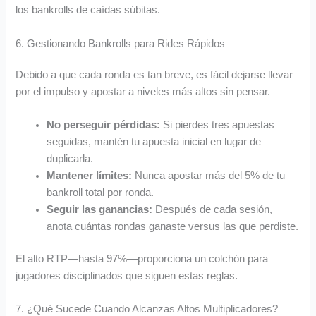
los bankrolls de caídas súbitas.
6. Gestionando Bankrolls para Rides Rápidos
Debido a que cada ronda es tan breve, es fácil dejarse llevar
por el impulso y apostar a niveles más altos sin pensar.
No perseguir pérdidas:
Si pierdes tres apuestas
seguidas, mantén tu apuesta inicial en lugar de
duplicarla.
Mantener límites:
Nunca apostar más del 5% de tu
bankroll total por ronda.
Seguir las ganancias:
Después de cada sesión,
anota cuántas rondas ganaste versus las que perdiste.
El alto RTP—hasta 97%—proporciona un colchón para
jugadores disciplinados que siguen estas reglas.
7. ¿Qué Sucede Cuando Alcanzas Altos Multiplicadores?