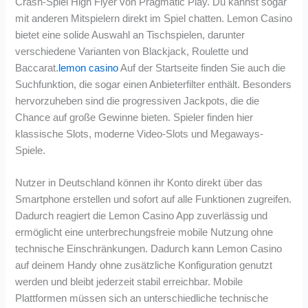
Crash-Spiel High Flyer von Pragmatic Play. Du kannst sogar
mit anderen Mitspielern direkt im Spiel chatten. Lemon Casino
bietet eine solide Auswahl an Tischspielen, darunter
verschiedene Varianten von Blackjack, Roulette und
Baccarat.
lemon casino
Auf der Startseite finden Sie auch die
Suchfunktion, die sogar einen Anbieterfilter enthält. Besonders
hervorzuheben sind die progressiven Jackpots, die die
Chance auf große Gewinne bieten. Spieler finden hier
klassische Slots, moderne Video-Slots und Megaways-
Spiele.
Nutzer in Deutschland können ihr Konto direkt über das
Smartphone erstellen und sofort auf alle Funktionen zugreifen.
Dadurch reagiert die Lemon Casino App zuverlässig und
ermöglicht eine unterbrechungsfreie mobile Nutzung ohne
technische Einschränkungen. Dadurch kann Lemon Casino
auf deinem Handy ohne zusätzliche Konfiguration genutzt
werden und bleibt jederzeit stabil erreichbar. Mobile
Plattformen müssen sich an unterschiedliche technische