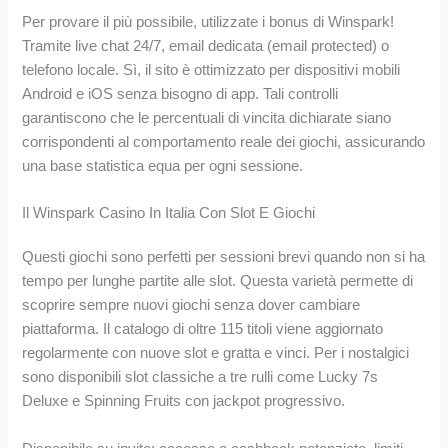
Per provare il più possibile, utilizzate i bonus di Winspark!
Tramite live chat 24/7, email dedicata (email protected) o
telefono locale. Sì, il sito è ottimizzato per dispositivi mobili
Android e iOS senza bisogno di app. Tali controlli
garantiscono che le percentuali di vincita dichiarate siano
corrispondenti al comportamento reale dei giochi, assicurando
una base statistica equa per ogni sessione.
Il Winspark Casino In Italia Con Slot E Giochi
Questi giochi sono perfetti per sessioni brevi quando non si ha
tempo per lunghe partite alle slot. Questa varietà permette di
scoprire sempre nuovi giochi senza dover cambiare
piattaforma. Il catalogo di oltre 115 titoli viene aggiornato
regolarmente con nuove slot e gratta e vinci. Per i nostalgici
sono disponibili slot classiche a tre rulli come Lucky 7s
Deluxe e Spinning Fruits con jackpot progressivo.