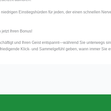
 niedrigen Einstiegshürden für jeden, der einen schnellen Nerv
 jetzt Ihren Bonus!
beschäftigt und Ihren Geist entspannt—während Sie unterwegs s
efriedigende Klick- und Sammelgefühl geben, wann immer Sie e