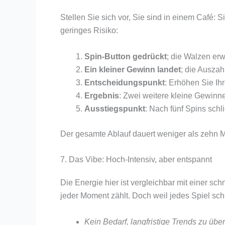
Stellen Sie sich vor, Sie sind in einem Café: S
geringes Risiko:
Spin-Button gedrückt
; die Walzen er
Ein kleiner Gewinn landet
; die Auszah
Entscheidungspunkt
: Erhöhen Sie Ih
Ergebnis
: Zwei weitere kleine Gewinne
Ausstiegspunkt
: Nach fünf Spins schl
Der gesamte Ablauf dauert weniger als zehn M
7. Das Vibe: Hoch‑Intensiv, aber entspannt
Die Energie hier ist vergleichbar mit einer sc
jeder Moment zählt. Doch weil jedes Spiel schn
Kein Bedarf, langfristige Trends zu üb