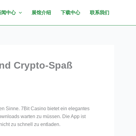
新闻中心
展馆介绍
下载中心
联系我们
 und Crypto‑Spaß
n Sinne. 7Bit Casino bietet ein elegantes
Downloads warten zu müssen. Die App ist
nicht zu schnell zu entladen.