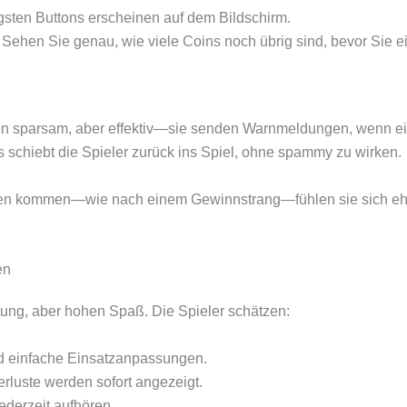
gsten Buttons erscheinen auf dem Bildschirm.
Sehen Sie genau, wie viele Coins noch übrig sind, bevor Sie e
n sparsam, aber effektiv—sie senden Warnmeldungen, wenn ein 
 schiebt die Spieler zurück ins Spiel, ohne spammy zu wirken.
n kommen—wie nach einem Gewinnstrang—fühlen sie sich eher 
en
tung, aber hohen Spaß. Die Spieler schätzen:
d einfache Einsatzanpassungen.
luste werden sofort angezeigt.
ederzeit aufhören.