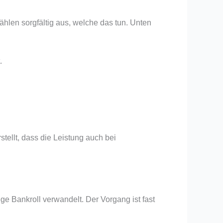
hlen sorgfältig aus, welche das tun. Unten
.
tellt, dass die Leistung auch bei
ge Bankroll verwandelt. Der Vorgang ist fast