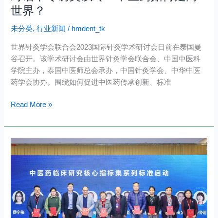
走
世界？
向
世
未分类
,
行业新闻
/
hmdent_tk
界？
世界针灸学会联合会2023国际针灸学术研讨会日前在泰国曼
谷召开。该学术研讨会由世界针灸学会联合会、中国中医科
学院主办，泰国中医师总会承办，中国针灸学会、中华中医
药学会协办。围绕如何促进中医药传承创新、标准
Read More »
资
讯
丨
中
医
药
核