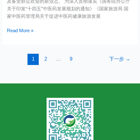
及备受群众欢迎的新业态。 为深入贯彻落实《国务院办公厅
药
不
关于印发“十四五”中医药发展规划的通知》《国家旅游局 国
健
便
家中医药管理局关于促进中医药健康旅游发展
康
难
旅
题
Read More »
游
基
地
名
1
2
…
9
下一步
→
单
出
炉