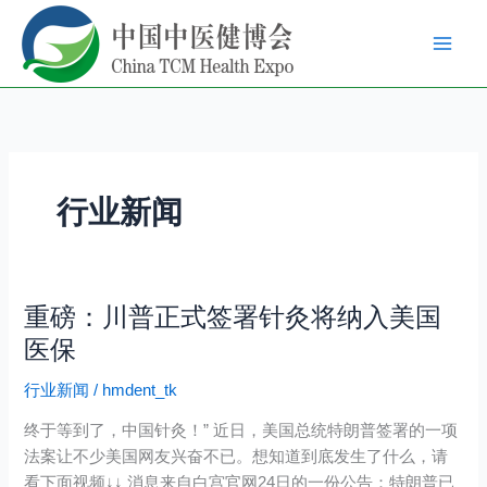
跳
至
内
容
行业新闻
重磅：川普正式签署针灸将纳入美国
重
磅：
医保
川
行业新闻
/
hmdent_tk
普
正
终于等到了，中国针灸！” 近日，美国总统特朗普签署的一项
式
法案让不少美国网友兴奋不已。想知道到底发生了什么，请
签
看下面视频↓↓ 消息来自白宫官网24日的一份公告：特朗普已