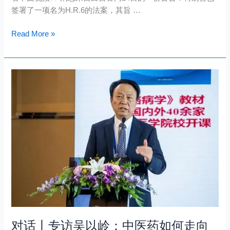
署
签署了一项名为H.R.6的法案，其旨 …
针
灸
Read More »
将
纳
入
对
美
话
国
丨
医
专
保
访
吴
以
岭：
中
医
药
如
何
对话丨专访吴以岭：中医药如何走向