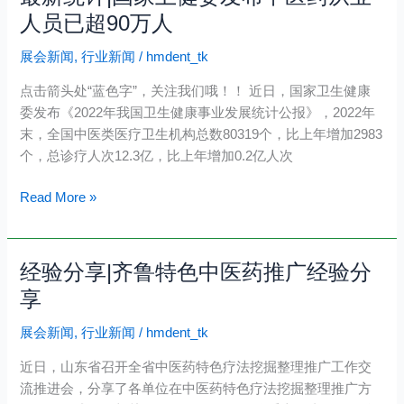
新
版）》
人员已超90万人
统
印
展会新闻
,
行业新闻
/
hmdent_tk
计|
发，
国
明
点击箭头处“蓝色字”，关注我们哦！！ 近日，国家卫生健康
家
确
委发布《2022年我国卫生健康事业发展统计公报》，2022年
卫
中
末，全国中医类医疗卫生机构总数80319个，比上年增加2983
健
医
个，总诊疗人次12.3亿，比上年增加0.2亿人次
委
治
发
疗
Read More »
布
方
中
案
医
经验分享|齐鲁特色中医药推广经验分
经
药
验
享
从
分
业
展会新闻
,
行业新闻
/
hmdent_tk
享|
人
齐
员
近日，山东省召开全省中医药特色疗法挖掘整理推广工作交
鲁
已
流推进会，分享了各单位在中医药特色疗法挖掘整理推广方
特