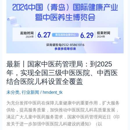
丨
国
家
中
医
药
管
理
局：
最新丨国家中医药管理局：到2025
到
年，实现全国三级中医医院、中西医
2025
结合医院儿科设置全覆盖
年，
实
未分类
,
行业新闻
/
hmdent_tk
现
全
为充分发挥中医药在保障儿童健康中的重要作用，扩大服务
国
供给，提高服务质量，加快推动中医医院儿科高质量发展，
三
满足广大儿童中医药服务需求，国家中医药管理局近日《印
级
发关于进一步加强中医医院儿科建设的通知》（以