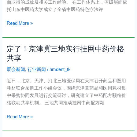
超
面取得的成效及相关工作经验。 在工作体系上，省级层面依
色
90
托山东中医药大学成立了全省中医药特色疗法评
中
万
医
人
Read More »
药
推
广
定了！京津冀三地实行挂网中药价格
定
经
了！
共享
验
京
分
展会新闻
,
行业新闻
/
hmdent_tk
津
享
冀
近日，北京、天津、河北三地医保局在天津召开药品和医用
三
耗材联合采购工作小组会议，围绕京津冀药品和医用耗材集
地
中采购协同发展进行交流研讨，研究建立了中药配方颗粒价
实
格联动共享机制。 三地共同推动挂网中药配方颗
行
挂
Read More »
网
中
药