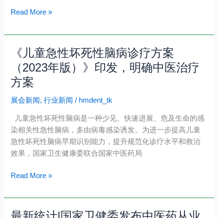
中
Read More »
医
医
院、
中
《儿童急性坏死性脑病诊疗方案
《儿
西
童
（2023年版）》印发，明确中医治疗
医
急
方案
结
性
合
坏
展会新闻
,
行业新闻
/
hmdent_tk
医
死
院
儿童急性坏死性脑病是一种少见、快速进展、危及生命的感
性
儿
染相关性急性脑病，多由病毒感染诱发。为进一步提高儿童
脑
科
急性坏死性脑病早期识别能力，提升规范化诊疗水平和救治
病
设
效果，国家卫生健康委联合国家中医药局
诊
置
疗
Read More »
全
方
覆
案
盖
（2023
最新统计|国家卫健委发布中医药从业
最
年