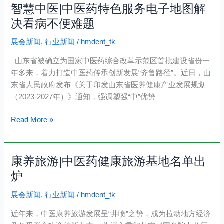
智慧中医|中医药特色服务电子地图解
智
价
慧
决看病不便难题
格
中
共
展会新闻
,
行业新闻
/
hmdent_tk
医|
享
中
山东省被确立为国家中医药综合改革示范区首批建设省份一
医
年多来，着力打造中医药传承创新发展“齐鲁路径”。近日，山
药
东省人民政府发布《关于印发山东省医养健康产业发展规划
特
（2023-2027年）》通知，强调塑强“中”优势
色
服
Read More »
务
电
子
康养旅游|中医药健康旅游基地名单出
康
地
养
炉
图
旅
解
展会新闻
,
行业新闻
/
hmdent_tk
游|
决
中
看
近年来，中医康养旅游发展呈“井喷”之势，成为拉动地方经济
医
病