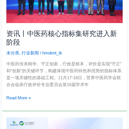
心
指
标
集
研
资讯丨中医药核心指标集研究进入新
究
阶段
进
入
未分类
,
行业新闻
/
hmdent_tk
新
中医药传承精华、守正创新，疗效是根本，评价是实现“守正”
阶
和“创新”的关键环节，构建体现中医药特色和优势的指标体系
段
是一项关键性的基础工程。11月17-18日，世界中医药学会联
合会临床疗效评价专业委员会第16届学术年
Read More »
最
新