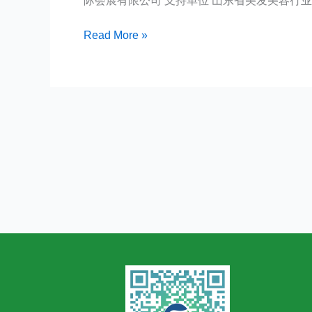
际会展有限公司 支持单位 山东省美发美容行业
届
济
Read More »
南
国
际
中
医
养
生
理
疗
及
家
庭
健
康
博