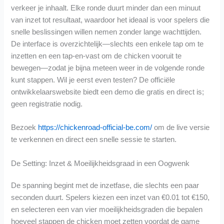
verkeer je inhaalt. Elke ronde duurt minder dan een minuut
van inzet tot resultaat, waardoor het ideaal is voor spelers die
snelle beslissingen willen nemen zonder lange wachttijden.
De interface is overzichtelijk—slechts een enkele tap om te
inzetten en een tap‑en‑vast om de chicken vooruit te
bewegen—zodat je bijna meteen weer in de volgende ronde
kunt stappen. Wil je eerst even testen? De officiële
ontwikkelaarswebsite biedt een demo die gratis en direct is;
geen registratie nodig.
Bezoek
https://chickenroad-official-be.com/
om de live versie
te verkennen en direct een snelle sessie te starten.
De Setting: Inzet & Moeilijkheidsgraad in een Oogwenk
De spanning begint met de inzetfase, die slechts een paar
seconden duurt. Spelers kiezen een inzet van €0.01 tot €150,
en selecteren een van vier moeilijkheidsgraden die bepalen
hoeveel stappen de chicken moet zetten voordat de game