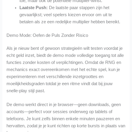
toe, maar ook de potentiële multiplier‑winst.
Laatste Push:
De laatste paar stappen zijn het
gevaarlijkst; veel spelers kiezen ervoor om uit te
betalen als ze een redelijke multiplier hebben bereikt.
Demo Mode: Oefen de Puls Zonder Risico
Als je nieuw bent of gewoon strategieën wilt testen voordat je
echt geld inzet, biedt de demo mode volledige toegang tot alle
functies zonder kosten of verplichtingen. Omdat de RNG en
mechanics exact overeenkomen met het echte spel, kun je
experimenteren met verschillende inzetgroottes en
moeilijkheidsgraden totdat je een ritme vindt dat bij jouw
snelle‑play stijl past.
De demo werkt direct in je browser—geen downloads, geen
accounts—perfect voor sessies onderweg op tablets of
telefoons. Je kunt zelfs binnen enkele minuten pauzeren en
hervatten, zodat je je kunt richten op korte bursts in plaats van